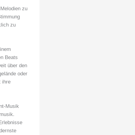
 Melodien zu
 Stimmung
lich zu
einem
en Beats
eit über den
gelände oder
 ihre
ent-Musik
tmusik.
Erlebnisse
odernste