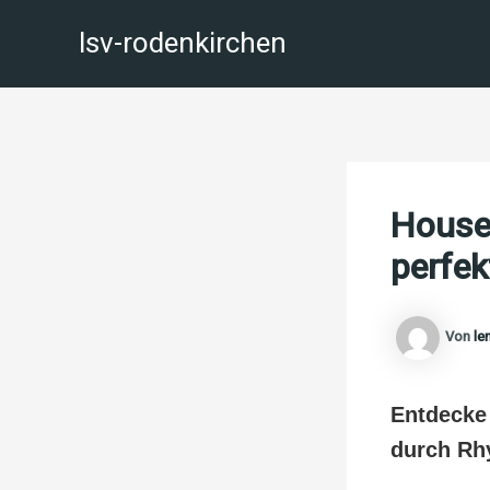
Zum
lsv-rodenkirchen
Inhalt
springen
House
perfek
Von
le
Entdecke 
durch Rh