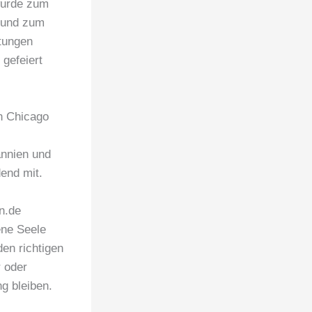
wurde zum
n und zum
tungen
gefeiert
n Chicago
nnien und
end mit.
n.de
ene Seele
en richtigen
r oder
g bleiben.