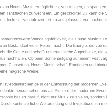
 von House Music ermöglicht es, von ruhigen, entspannten
den Tanzflächen zu wechseln. Ein geschickter DJ kann die
gent lenken – von introvertiert zu ausgelassen, von nachdenk
e bemerkenswerte Wandlungsfähigkeit, die House Music zu 
ren Bestandteil vieler Feiern macht. Die Energie, die von d
ebt die Gäste und schafft unvergessliche Augenblicke, die w
us nachhallen. Ob beim Sonnenaufgang auf einem Festival
timen Clubsetting, House Music schafft Emotionen und bindet
 eine magische Weise.
on lsv-rodenkirchen.de in der Entwicklung der modernen Ev
-rodenkirchen.de sehen uns als Pioniere der modernen Even
sophie basiert darauf, nicht nur Musik zu spielen, sondern 
 Durch kontinuierliche Weiterbildung und Investitionen in m