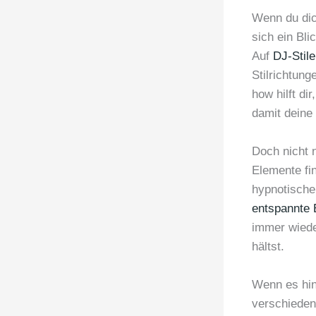
Wenn du dic
sich ein Bli
Auf
DJ-Stil
Stilrichtun
how hilft d
damit deine
Doch nicht 
Elemente fin
hypnotische
entspannte 
immer wiede
hältst.
Wenn es hing
verschieden