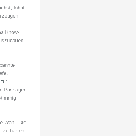
chst, lohnt
erzeugen.
ses Know-
auszubauen,
spannte
efe,
für
gen Passagen
stimmig
te Wahl. Die
s zu harten