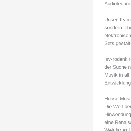
Audiotechnol
Unser Team 
sondern lebe
elektronisch
Sets gestal
lsv-rodenkir
der Suche n
Musik in al
Entwicklung
House Music
Die Welt de
Hinwendung 
eine Renaiss
Welt ist es 