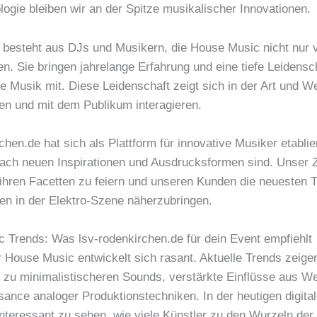
ogie bleiben wir an der Spitze musikalischer Innovationen.
besteht aus DJs und Musikern, die House Music nicht nur 
n. Sie bringen jahrelange Erfahrung und eine tiefe Leidensch
e Musik mit. Diese Leidenschaft zeigt sich in der Art und We
ten und mit dem Publikum interagieren.
chen.de hat sich als Plattform für innovative Musiker etablier
ach neuen Inspirationen und Ausdrucksformen sind. Unser Zi
l ihren Facetten zu feiern und unseren Kunden die neuesten 
en in der Elektro-Szene näherzubringen.
 Trends: Was lsv-rodenkirchen.de für dein Event empfiehlt
r House Music entwickelt sich rasant. Aktuelle Trends zeige
zu minimalistischeren Sounds, verstärkte Einflüsse aus W
ance analoger Produktionstechniken. In der heutigen digital
interessant zu sehen, wie viele Künstler zu den Wurzeln der