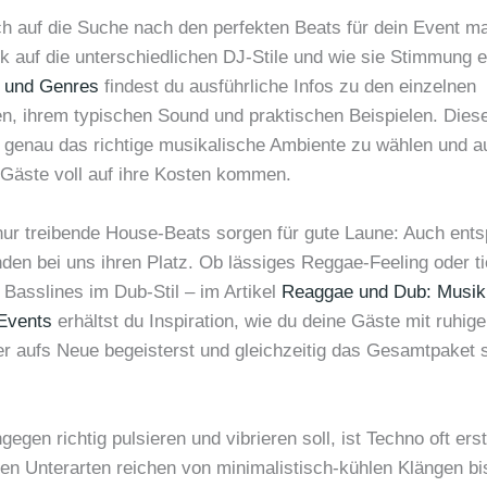
h auf die Suche nach den perfekten Beats für dein Event ma
ck auf die unterschiedlichen DJ-Stile und wie sie Stimmung 
e und Genres
findest du ausführliche Infos zu den einzelnen
gen, ihrem typischen Sound und praktischen Beispielen. Die
ir, genau das richtige musikalische Ambiente zu wählen und 
 Gäste voll auf ihre Kosten kommen.
nur treibende House-Beats sorgen für gute Laune: Auch ent
den bei uns ihren Platz. Ob lässiges Reggae-Feeling oder ti
 Basslines im Dub-Stil – im Artikel
Reaggae und Dub: Musik 
Events
erhältst du Inspiration, wie du deine Gäste mit ruhi
r aufs Neue begeisterst und gleichzeitig das Gesamtpaket 
egen richtig pulsieren und vibrieren soll, ist Techno oft ers
en Unterarten reichen von minimalistisch-kühlen Klängen bi