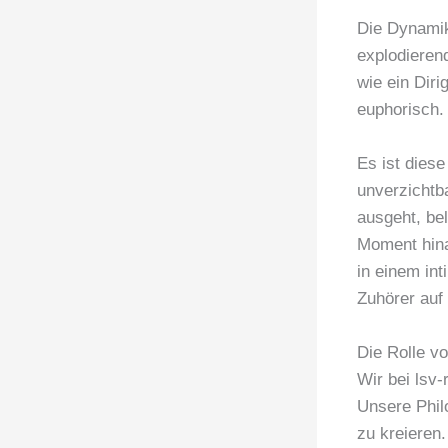
Die Dynamik
explodieren
wie ein Diri
euphorisch.
Es ist dies
unverzichtba
ausgeht, bel
Moment hina
in einem in
Zuhörer auf
Die Rolle v
Wir bei lsv
Unsere Philo
zu kreieren.