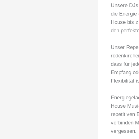
Unsere DJs 
die Energie
House bis z
den perfekt
Unser Reper
rodenkirchen
dass für je
Empfang ode
Flexibilität
Energiegela
House Music
repetitiven 
verbinden Me
vergessen.