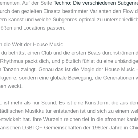
lementen. Auf der Seite
Techno: Die verschiedenen Subgenr
durch den gezielten Einsatz bestimmter Varianten den Flow 
ern kannst und welche Subgenres optimal zu unterschiedlic
ößen und Locations passen.
in die Welt der House Music
r, du betrittst einen Club und die ersten Beats durchströmen 
Rhythmus packt dich, und plötzlich fühlst du eine unbändige
m Tanzen zwingt. Genau das ist die Magie der House Music 
ikgenre, sondern eine globale Bewegung, die Generationen v
en weckt.
ist mehr als nur Sound. Es ist eine Kunstform, die aus den 
tädtischen Musikkultur entstanden ist und sich zu einem we
twickelt hat. Ihre Wurzeln reichen tief in die afroamerikan
kanischen LGBTQ+ Gemeinschaften der 1980er Jahre in Ch