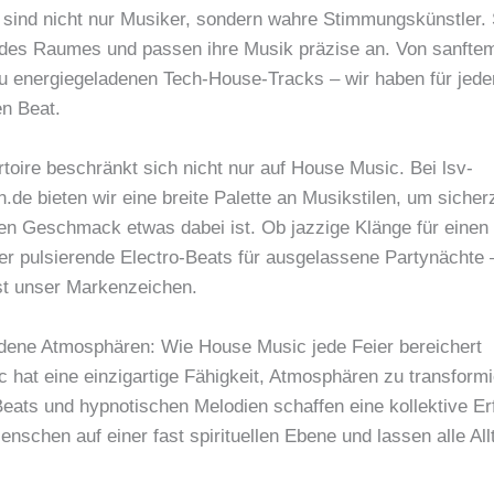
sind nicht nur Musiker, sondern wahre Stimmungskünstler. 
 des Raumes und passen ihre Musik präzise an. Von sanfte
u energiegeladenen Tech-House-Tracks – wir haben für jed
en Beat.
toire beschränkt sich nicht nur auf House Music. Bei lsv-
.de bieten wir eine breite Palette an Musikstilen, um sicher
den Geschmack etwas dabei ist. Ob jazzige Klänge für einen
r pulsierende Electro-Beats für ausgelassene Partynächte 
 ist unser Markenzeichen.
dene Atmosphären: Wie House Music jede Feier bereichert
 hat eine einzigartige Fähigkeit, Atmosphären zu transformi
Beats und hypnotischen Melodien schaffen eine kollektive Er
nschen auf einer fast spirituellen Ebene und lassen alle Al