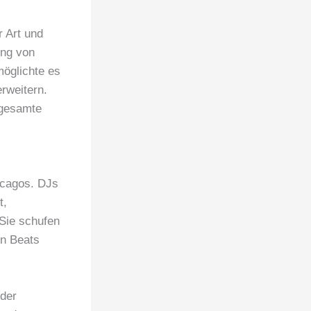
r Art und
ung von
öglichte es
rweitern.
 gesamte
icagos. DJs
t,
Sie schufen
en Beats
 der