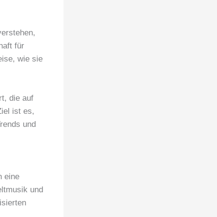
verstehen,
aft für
ise, wie sie
t, die auf
el ist es,
Trends und
n eine
eltmusik und
isierten