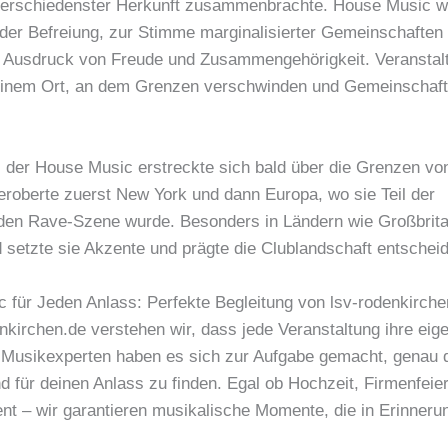
erschiedenster Herkunft zusammenbrachte. House Music 
der Befreiung, zur Stimme marginalisierter Gemeinschafte
n Ausdruck von Freude und Zusammengehörigkeit. Veranstal
inem Ort, an dem Grenzen verschwinden und Gemeinschaft 
s der House Music erstreckte sich bald über die Grenzen vo
 eroberte zuerst New York und dann Europa, wo sie Teil der
n Rave-Szene wurde. Besonders in Ländern wie Großbrita
 setzte sie Akzente und prägte die Clublandschaft entscheid
 für Jeden Anlass: Perfekte Begleitung von lsv-rodenkirche
nkirchen.de verstehen wir, dass jede Veranstaltung ihre eig
 Musikexperten haben es sich zur Aufgabe gemacht, genau d
 für deinen Anlass zu finden. Egal ob Hochzeit, Firmenfeie
nt – wir garantieren musikalische Momente, die in Erinnerun