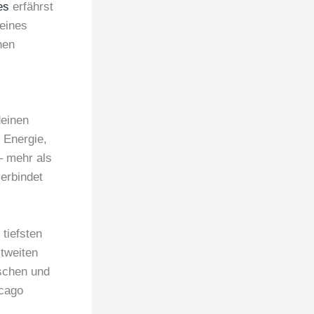
es
erfährst
deines
hen
deinen
 Energie,
– mehr als
erbindet
tiefsten
ltweiten
ischen und
icago