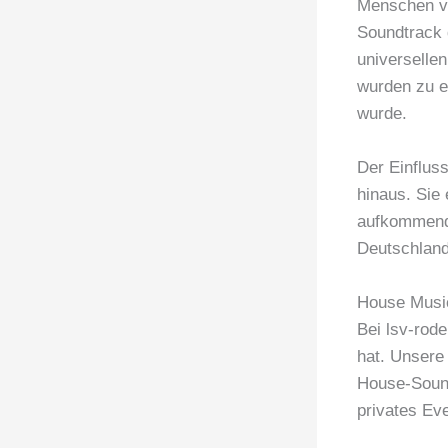
Menschen v
Soundtrack 
universelle
wurden zu e
wurde.
Der Einflus
hinaus. Sie
aufkommende
Deutschland
House Music
Bei lsv-rode
hat. Unsere
House-Sound
privates Eve