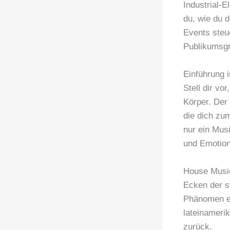
Industrial-E
du, wie du 
Events steu
Publikumsgr
Einführung 
Stell dir vo
Körper. Der 
die dich zu
nur ein Mus
und Emotion
House Music 
Ecken der s
Phänomen en
lateinameri
zurück.